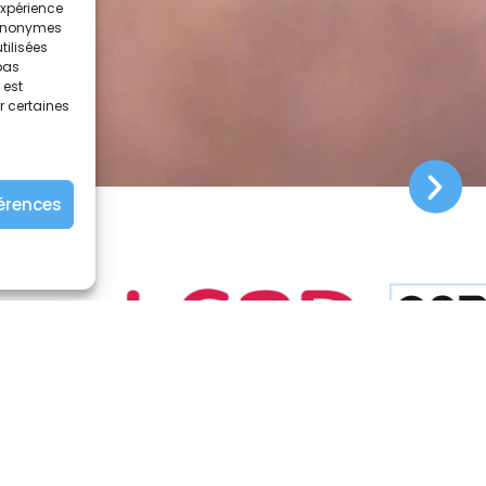
expérience
s anonymes
tilisées
 pas
 est
r certaines
férences