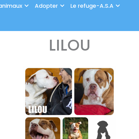
animaux
Adopter
Le refuge-A.S.A
LILOU