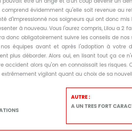
pouvait être un ange et d'un coup devenir un démon 
comprend évidemment qu'elle soit revenue au refug
 tenté d'impressionné nos soigneurs qui ont donc mis
senter à nouveau. Vous l'aurez compris, Lilou a 2 fac
 donc obligatoirement suivre les conseils de nos soi
 nos équipes avant et après l'adoption à votre d
t plus déborder. Alors oui, en lisant tout ça ce n
ave accident alors qu'on en connaissait les risques. 
extrêmement vigilant quant au choix de sa nouvelle
AUTRE :
A UN TRES FORT CARAC
TATIONS